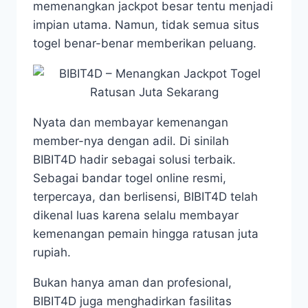
memenangkan jackpot besar tentu menjadi
impian utama. Namun, tidak semua situs
togel benar-benar memberikan peluang.
Nyata dan membayar kemenangan
member-nya dengan adil. Di sinilah
BIBIT4D hadir sebagai solusi terbaik.
Sebagai bandar togel online resmi,
terpercaya, dan berlisensi, BIBIT4D telah
dikenal luas karena selalu membayar
kemenangan pemain hingga ratusan juta
rupiah.
Bukan hanya aman dan profesional,
BIBIT4D juga menghadirkan fasilitas