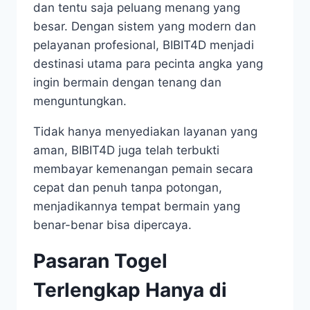
dan tentu saja peluang menang yang
besar. Dengan sistem yang modern dan
pelayanan profesional, BIBIT4D menjadi
destinasi utama para pecinta angka yang
ingin bermain dengan tenang dan
menguntungkan.
Tidak hanya menyediakan layanan yang
aman, BIBIT4D juga telah terbukti
membayar kemenangan pemain secara
cepat dan penuh tanpa potongan,
menjadikannya tempat bermain yang
benar-benar bisa dipercaya.
Pasaran Togel
Terlengkap Hanya di