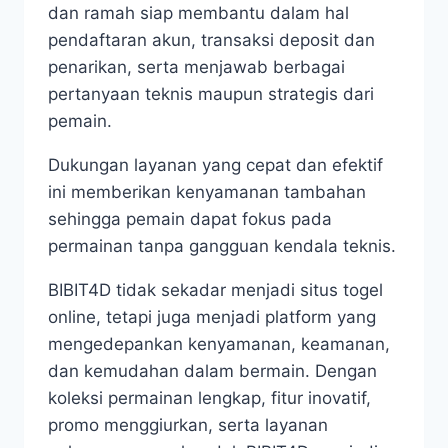
dan ramah siap membantu dalam hal
pendaftaran akun, transaksi deposit dan
penarikan, serta menjawab berbagai
pertanyaan teknis maupun strategis dari
pemain.
Dukungan layanan yang cepat dan efektif
ini memberikan kenyamanan tambahan
sehingga pemain dapat fokus pada
permainan tanpa gangguan kendala teknis.
BIBIT4D tidak sekadar menjadi situs togel
online, tetapi juga menjadi platform yang
mengedepankan kenyamanan, keamanan,
dan kemudahan dalam bermain. Dengan
koleksi permainan lengkap, fitur inovatif,
promo menggiurkan, serta layanan