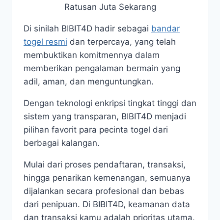
Di sinilah BIBIT4D hadir sebagai
bandar
togel resmi
dan terpercaya, yang telah
membuktikan komitmennya dalam
memberikan pengalaman bermain yang
adil, aman, dan menguntungkan.
Dengan teknologi enkripsi tingkat tinggi dan
sistem yang transparan, BIBIT4D menjadi
pilihan favorit para pecinta togel dari
berbagai kalangan.
Mulai dari proses pendaftaran, transaksi,
hingga penarikan kemenangan, semuanya
dijalankan secara profesional dan bebas
dari penipuan. Di BIBIT4D, keamanan data
dan transaksi kamu adalah prioritas utama.