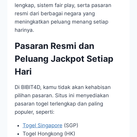
lengkap, sistem fair play, serta pasaran
resmi dari berbagai negara yang
meningkatkan peluang menang setiap
harinya.
Pasaran Resmi dan
Peluang Jackpot Setiap
Hari
Di BIBIT4D, kamu tidak akan kehabisan
pilihan pasaran. Situs ini menyediakan
pasaran togel terlengkap dan paling
populer, seperti:
Togel Singapore
(SGP)
Togel Hongkong (HK)