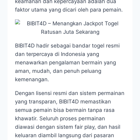
keamanan dan kepercayaan adalah dua
faktor utama yang dicari oleh para pemain.
BIBIT4D hadir sebagai bandar togel resmi
dan terpercaya di Indonesia yang
menawarkan pengalaman bermain yang
aman, mudah, dan penuh peluang
kemenangan.
Dengan lisensi resmi dan sistem permainan
yang transparan, BIBIT4D memastikan
semua pemain bisa bermain tanpa rasa
khawatir. Seluruh proses permainan
diawasi dengan sistem fair play, dan hasil
keluaran diambil langsung dari pasaran