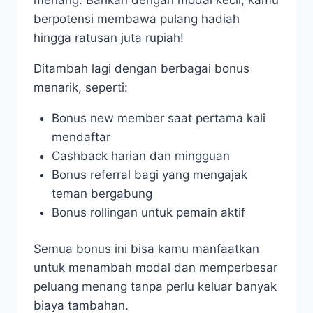
berpotensi membawa pulang hadiah
hingga ratusan juta rupiah!
Ditambah lagi dengan berbagai bonus
menarik, seperti:
Bonus new member saat pertama kali
mendaftar
Cashback harian dan mingguan
Bonus referral bagi yang mengajak
teman bergabung
Bonus rollingan untuk pemain aktif
Semua bonus ini bisa kamu manfaatkan
untuk menambah modal dan memperbesar
peluang menang tanpa perlu keluar banyak
biaya tambahan.