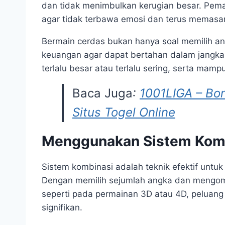
dan tidak menimbulkan kerugian besar. Pema
agar tidak terbawa emosi dan terus memasan
Bermain cerdas bukan hanya soal memilih ang
keuangan agar dapat bertahan dalam jangka p
terlalu besar atau terlalu sering, serta ma
Baca Juga
:
1001LIGA – Bon
Situs Togel Online
Menggunakan Sistem Kom
Sistem kombinasi adalah teknik efektif unt
Dengan memilih sejumlah angka dan mengomb
seperti pada permainan 3D atau 4D, peluang
signifikan.