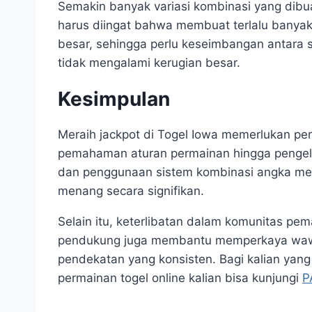
Semakin banyak variasi kombinasi yang dibu
harus diingat bahwa membuat terlalu banyak
besar, sehingga perlu keseimbangan antara 
tidak mengalami kerugian besar.
Kesimpulan
Meraih jackpot di Togel Iowa memerlukan per
pemahaman aturan permainan hingga pengelola
dan penggunaan sistem kombinasi angka men
menang secara signifikan.
Selain itu, keterlibatan dalam komunitas pem
pendukung juga membantu memperkaya wawas
pendekatan yang konsisten. Bagi kalian ya
permainan togel online kalian bisa kunjungi
P