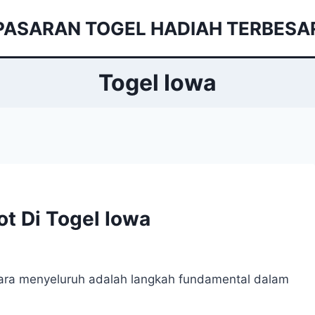
PASARAN TOGEL HADIAH TERBESA
Togel Iowa
ot Di Togel Iowa
ara menyeluruh adalah langkah fundamental dalam