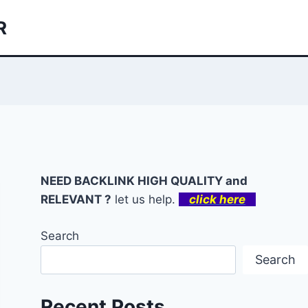
R
NEED BACKLINK HIGH QUALITY and
RELEVANT ?
let us help.
click here
Search
Search
Recent Posts