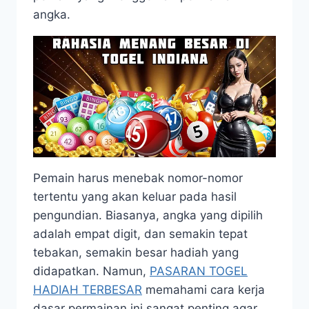
angka.
Pemain harus menebak nomor-nomor
tertentu yang akan keluar pada hasil
pengundian. Biasanya, angka yang dipilih
adalah empat digit, dan semakin tepat
tebakan, semakin besar hadiah yang
didapatkan. Namun,
PASARAN TOGEL
HADIAH TERBESAR
memahami cara kerja
dasar permainan ini sangat penting agar