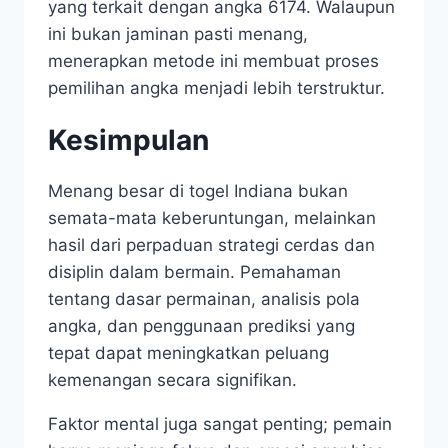
yang terkait dengan angka 6174. Walaupun
ini bukan jaminan pasti menang,
menerapkan metode ini membuat proses
pemilihan angka menjadi lebih terstruktur.
Kesimpulan
Menang besar di togel Indiana bukan
semata-mata keberuntungan, melainkan
hasil dari perpaduan strategi cerdas dan
disiplin dalam bermain. Pemahaman
tentang dasar permainan, analisis pola
angka, dan penggunaan prediksi yang
tepat dapat meningkatkan peluang
kemenangan secara signifikan.
Faktor mental juga sangat penting; pemain