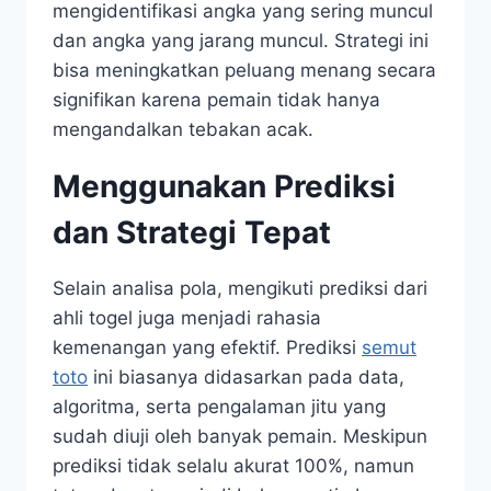
mengidentifikasi angka yang sering muncul
dan angka yang jarang muncul. Strategi ini
bisa meningkatkan peluang menang secara
signifikan karena pemain tidak hanya
mengandalkan tebakan acak.
Menggunakan Prediksi
dan Strategi Tepat
Selain analisa pola, mengikuti prediksi dari
ahli togel juga menjadi rahasia
kemenangan yang efektif. Prediksi
semut
toto
ini biasanya didasarkan pada data,
algoritma, serta pengalaman jitu yang
sudah diuji oleh banyak pemain. Meskipun
prediksi tidak selalu akurat 100%, namun