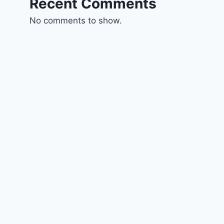
Recent Comments
No comments to show.