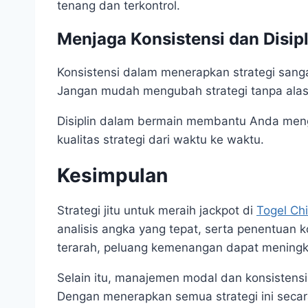
tenang dan terkontrol.
Menjaga Konsistensi dan Disipl
Konsistensi dalam menerapkan strategi sang
Jangan mudah mengubah strategi tanpa alasa
Disiplin dalam bermain membantu Anda menge
kualitas strategi dari waktu ke waktu.
Kesimpulan
Strategi jitu untuk meraih jackpot di
Togel Ch
analisis angka yang tepat, serta penentuan 
terarah, peluang kemenangan dapat meningka
Selain itu, manajemen modal dan konsistensi 
Dengan menerapkan semua strategi ini secara