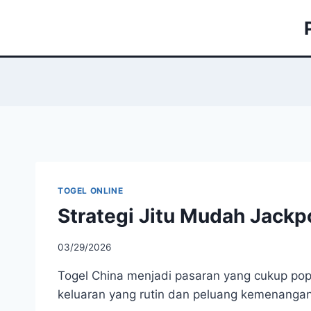
Skip
to
content
TOGEL ONLINE
Strategi Jitu Mudah Jackp
03/29/2026
Togel China menjadi pasaran yang cukup popu
keluaran yang rutin dan peluang kemenangan