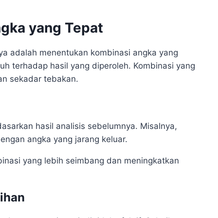
gka yang Tepat
tnya adalah menentukan kombinasi angka yang
uh terhadap hasil yang diperoleh. Kombinasi yang
kan sekadar tebakan.
sarkan hasil analisis sebelumnya. Misalnya,
ngan angka yang jarang keluar.
inasi yang lebih seimbang dan meningkatkan
lihan