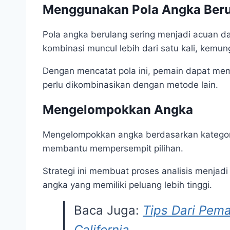
Menggunakan Pola Angka Ber
Pola angka berulang sering menjadi acuan d
kombinasi muncul lebih dari satu kali, kemu
Dengan mencatat pola ini, pemain dapat memb
perlu dikombinasikan dengan metode lain.
Mengelompokkan Angka
Mengelompokkan angka berdasarkan kategori 
membantu mempersempit pilihan.
Strategi ini membuat proses analisis menjad
angka yang memiliki peluang lebih tinggi.
Baca Juga:
Tips Dari Pema
California