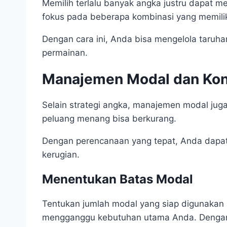
Memilih terlalu banyak angka justru dapat me
fokus pada beberapa kombinasi yang memiliki
Dengan cara ini, Anda bisa mengelola taruha
permainan.
Manajemen Modal dan Kon
Selain strategi angka, manajemen modal juga
peluang menang bisa berkurang.
Dengan perencanaan yang tepat, Anda dapat 
kerugian.
Menentukan Batas Modal
Tentukan jumlah modal yang siap digunakan 
mengganggu kebutuhan utama Anda. Dengan 