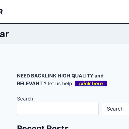
R
ar
NEED BACKLINK HIGH QUALITY and
RELEVANT ?
let us help.
click here
Search
Search
Recent Posts