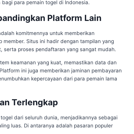
 bagi para pemain togel di Indonesia.
bandingkan Platform Lain
l adalah komitmennya untuk memberikan
 member. Situs ini hadir dengan tampilan yang
at, serta proses pendaftaran yang sangat mudah.
sistem keamanan yang kuat, memastikan data dan
 Platform ini juga memberikan jaminan pembayaran
menumbuhkan kepercayaan dari para pemain lama
dan Terlengkap
togel dari seluruh dunia, menjadikannya sebagai
ling luas. Di antaranya adalah pasaran populer