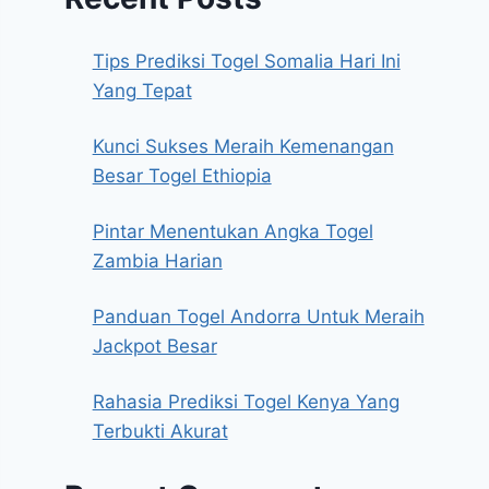
Tips Prediksi Togel Somalia Hari Ini
Yang Tepat
Kunci Sukses Meraih Kemenangan
Besar Togel Ethiopia
Pintar Menentukan Angka Togel
Zambia Harian
Panduan Togel Andorra Untuk Meraih
Jackpot Besar
Rahasia Prediksi Togel Kenya Yang
Terbukti Akurat