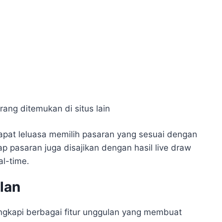
ang ditemukan di situs lain
apat leluasa memilih pasaran yang sesuai dengan
ap pasaran juga disajikan dengan hasil live draw
al-time.
lan
engkapi berbagai fitur unggulan yang membuat