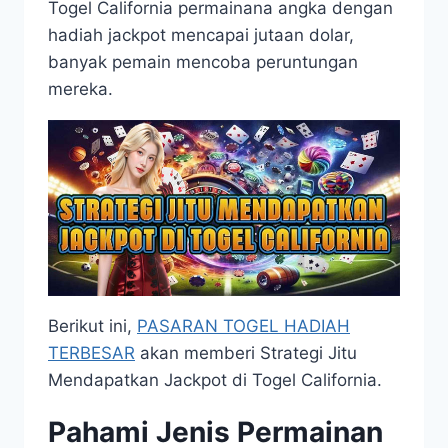
Togel California permainana angka dengan
hadiah jackpot mencapai jutaan dolar,
banyak pemain mencoba peruntungan
mereka.
Berikut ini,
PASARAN TOGEL HADIAH
TERBESAR
akan memberi Strategi Jitu
Mendapatkan Jackpot di Togel California.
Pahami Jenis Permainan