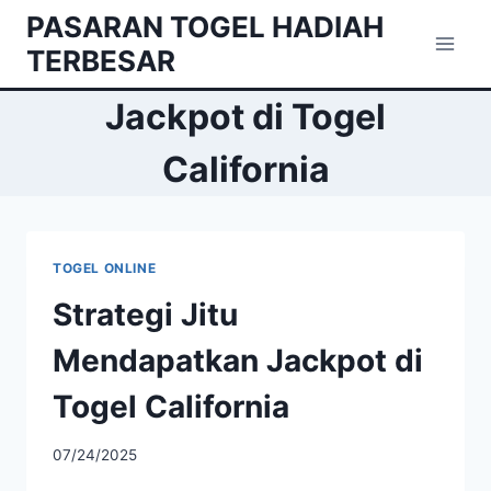
Skip
PASARAN TOGEL HADIAH
to
TERBESAR
content
Jackpot di Togel
California
TOGEL ONLINE
Strategi Jitu
Mendapatkan Jackpot di
Togel California
07/24/2025