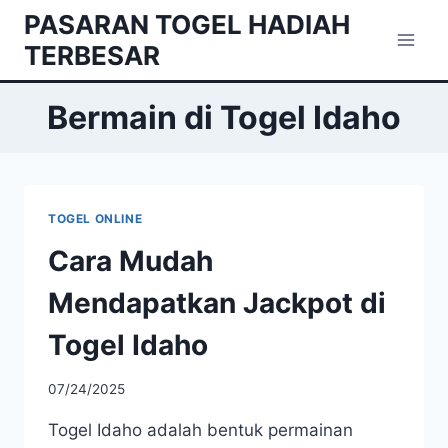
Skip
PASARAN TOGEL HADIAH
to
TERBESAR
content
Bermain di Togel Idaho
TOGEL ONLINE
Cara Mudah
Mendapatkan Jackpot di
Togel Idaho
07/24/2025
Togel Idaho adalah bentuk permainan