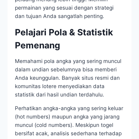
permainan yang sesuai dengan strategi
dan tujuan Anda sangatlah penting.
Pelajari Pola & Statistik
Pemenang
Memahami pola angka yang sering muncul
dalam undian sebelumnya bisa memberi
Anda keunggulan. Banyak situs resmi dan
komunitas lotere menyediakan data
statistik dari hasil undian terdahulu.
Perhatikan angka-angka yang sering keluar
(hot numbers) maupun angka yang jarang
muncul (cold numbers). Meskipun togel
bersifat acak, analisis sederhana terhadap