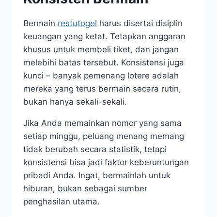
Bermain
restutogel
harus disertai disiplin
keuangan yang ketat. Tetapkan anggaran
khusus untuk membeli tiket, dan jangan
melebihi batas tersebut. Konsistensi juga
kunci – banyak pemenang lotere adalah
mereka yang terus bermain secara rutin,
bukan hanya sekali-sekali.
Jika Anda memainkan nomor yang sama
setiap minggu, peluang menang memang
tidak berubah secara statistik, tetapi
konsistensi bisa jadi faktor keberuntungan
pribadi Anda. Ingat, bermainlah untuk
hiburan, bukan sebagai sumber
penghasilan utama.