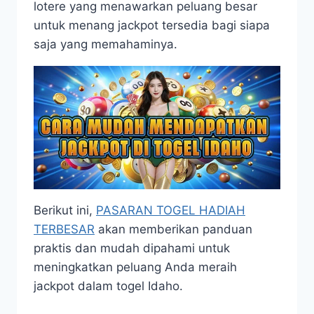
lotere yang menawarkan peluang besar
untuk menang jackpot tersedia bagi siapa
saja yang memahaminya.
Berikut ini,
PASARAN TOGEL HADIAH
TERBESAR
akan memberikan panduan
praktis dan mudah dipahami untuk
meningkatkan peluang Anda meraih
jackpot dalam togel Idaho.