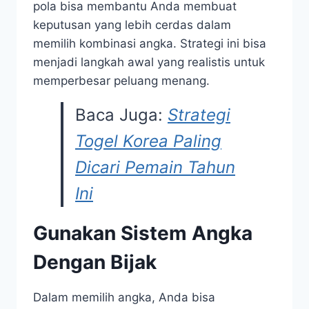
pola bisa membantu Anda membuat
keputusan yang lebih cerdas dalam
memilih kombinasi angka. Strategi ini bisa
menjadi langkah awal yang realistis untuk
memperbesar peluang menang.
Baca Juga:
Strategi
Togel Korea Paling
Dicari Pemain Tahun
Ini
Gunakan Sistem Angka
Dengan Bijak
Dalam memilih angka, Anda bisa