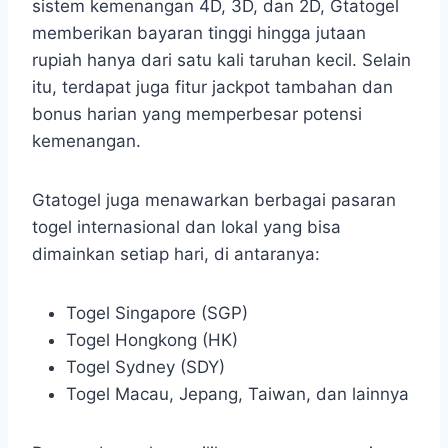
sistem kemenangan 4D, 3D, dan 2D, Gtatogel
memberikan bayaran tinggi hingga jutaan
rupiah hanya dari satu kali taruhan kecil. Selain
itu, terdapat juga fitur jackpot tambahan dan
bonus harian yang memperbesar potensi
kemenangan.
Gtatogel juga menawarkan berbagai pasaran
togel internasional dan lokal yang bisa
dimainkan setiap hari, di antaranya:
Togel Singapore (SGP)
Togel Hongkong (HK)
Togel Sydney (SDY)
Togel Macau, Jepang, Taiwan, dan lainnya