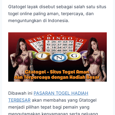
h
a
e
e
k
i
h
a
c
s
l
y
n
a
Gtatogel layak disebut sebagai salah satu situs
t
e
s
e
p
e
r
togel online paling aman, terpercaya, dan
s
b
e
g
e
e
menguntungkan di Indonesia.
A
o
n
r
p
o
g
a
p
k
e
m
r
Dibawah ini
PASARAN TOGEL HADIAH
TERBESAR
akan membahas yang Gtatogel
menjadi pilihan tepat bagi pemain yang
mengutamakan kenyamanan serta peluang