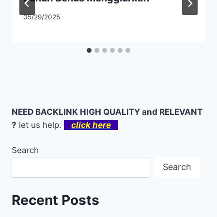
05/29/2025
NEED BACKLINK HIGH QUALITY and RELEVANT
?
let us help.
click here
Search
Search
Recent Posts