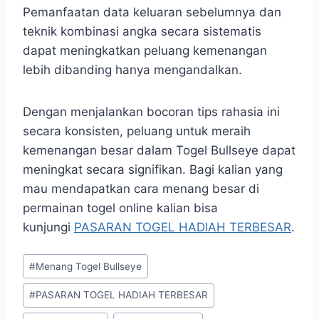
Pemanfaatan data keluaran sebelumnya dan
teknik kombinasi angka secara sistematis
dapat meningkatkan peluang kemenangan
lebih dibanding hanya mengandalkan.
Dengan menjalankan bocoran tips rahasia ini
secara konsisten, peluang untuk meraih
kemenangan besar dalam Togel Bullseye dapat
meningkat secara signifikan. Bagi kalian yang
mau mendapatkan cara menang besar di
permainan togel online kalian bisa
kunjungi
PASARAN TOGEL HADIAH TERBESAR
.
Post
#
Menang Togel Bullseye
Tags:
#
PASARAN TOGEL HADIAH TERBESAR