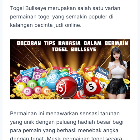
h
a
e
e
k
i
h
a
c
s
l
y
n
a
Togel Bullseye merupakan salah satu varian
t
e
s
e
p
e
r
permainan togel yang semakin populer di
s
b
e
g
e
e
kalangan pecinta judi online.
A
o
n
r
p
o
g
a
p
k
e
m
r
Permainan ini menawarkan sensasi taruhan
yang unik dengan peluang hadiah besar bagi
para pemain yang berhasil menebak angka
dengan tepat. Meski permainan togel secara