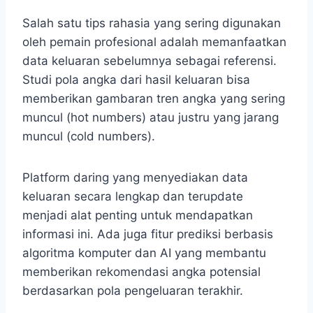
Salah satu tips rahasia yang sering digunakan
oleh pemain profesional adalah memanfaatkan
data keluaran sebelumnya sebagai referensi.
Studi pola angka dari hasil keluaran bisa
memberikan gambaran tren angka yang sering
muncul (hot numbers) atau justru yang jarang
muncul (cold numbers).
Platform daring yang menyediakan data
keluaran secara lengkap dan terupdate
menjadi alat penting untuk mendapatkan
informasi ini. Ada juga fitur prediksi berbasis
algoritma komputer dan AI yang membantu
memberikan rekomendasi angka potensial
berdasarkan pola pengeluaran terakhir.