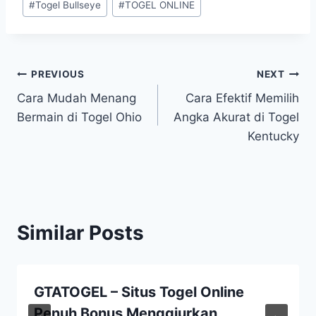
#
Togel Bullseye
#
TOGEL ONLINE
Post
PREVIOUS
NEXT
Cara Mudah Menang
Cara Efektif Memilih
navigation
Bermain di Togel Ohio
Angka Akurat di Togel
Kentucky
Similar Posts
GTATOGEL – Situs Togel Online
Penuh Bonus Menggiurkan